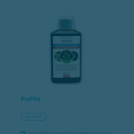
ProFito
Eau douce
un fertilisant universel hautement concentré