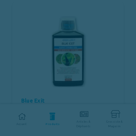
Blue Exit
Eau douce
Articles &
Grossiste &
Accueil
Produits
Dépliants
Magasin
Ne contient pas de cuivre ni d'antibiotiques